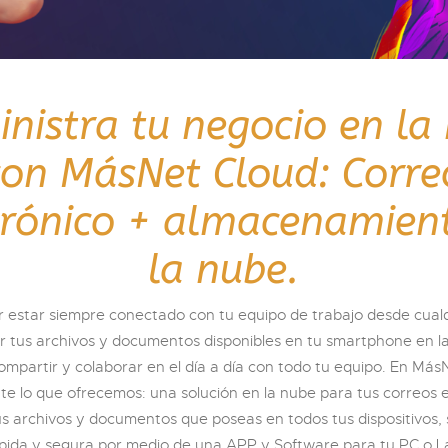
nistra tu negocio en la
con MásNet Cloud: Corre
trónico + almacenamien
la nube.
 estar siempre conectado con tu equipo de trabajo desde cualq
 tus archivos y documentos disponibles en tu smartphone en l
mpartir y colaborar en el día a día con todo tu equipo. En Más
e lo que ofrecemos: una solución en la nube para tus correos e
us archivos y documentos que poseas en todos tus dispositivos, 
pida y segura por medio de una APP y Software para tu PC o La