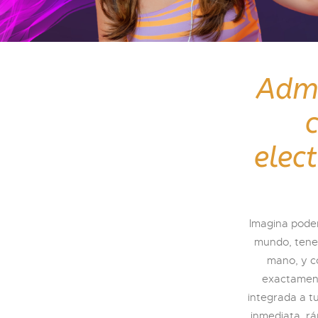
Admi
elec
Imagina poder
mundo, tener
mano, y co
exactament
integrada a t
inmediata, rá