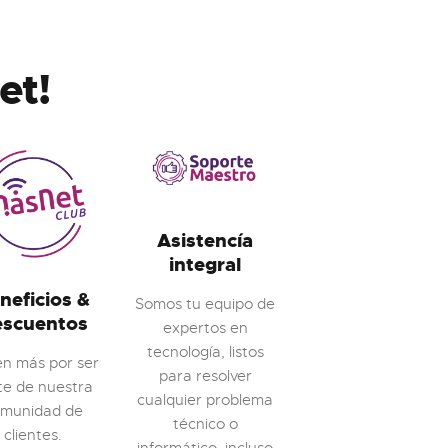
et!
Asistencía
integral
neficios &
Somos tu equipo de
escuentos
expertos en
tecnología, listos
n más por ser
para resolver
te de nuestra
cualquier problema
omunidad de
técnico o
clientes.
informático, incluso