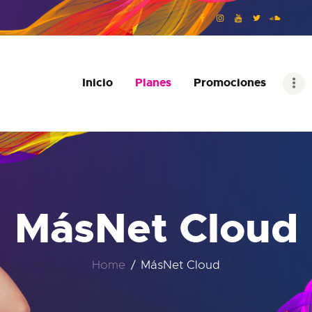
INICIO
PLANES
PROMOCIONES
Inicio
Planes
Promociones
COMUNIDAD
ATENCIÓN AL
CLIENTE
MásNet Cloud
Home
MásNet Cloud