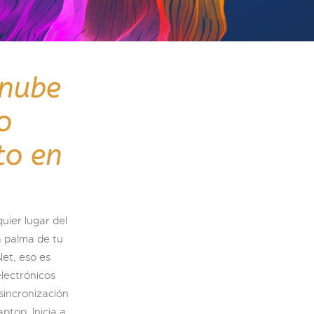
 nube
o
to en
uier lugar del
a palma de tu
Net, eso es
lectrónicos
sincronización
ptop. Inicia a