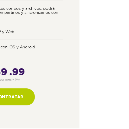
sus correos y archivos: podrá
ompartirlos y sincronizarlos con
P y Web
 con iOS y Android
$9
99
por mes + IVA
ONTRATAR