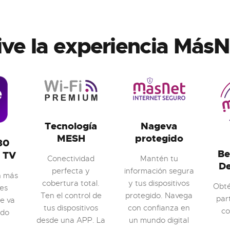
ive la experiencia MásN
Tecnología
Nageva
MESH
protegido
80
Be
e TV
Conectividad
Mantén tu
D
perfecta y
información segura
n más
cobertura total.
y tus dispositivos
Obté
les
Ten el control de
protegido. Navega
par
e va
tus dispositivos
con confianza en
c
odo
desde una APP. La
un mundo digital