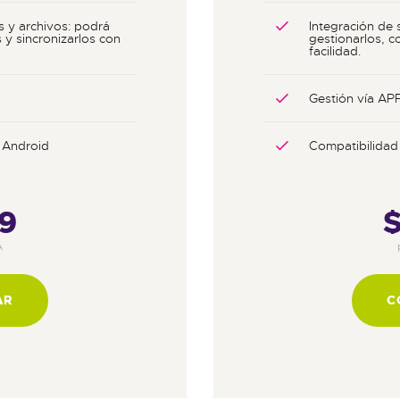
s y archivos: podrá
Integración de 
 y sincronizarlos con
gestionarlos, c
facilidad.
Gestión vía AP
 Android
Compatibilidad
9
A
AR
C