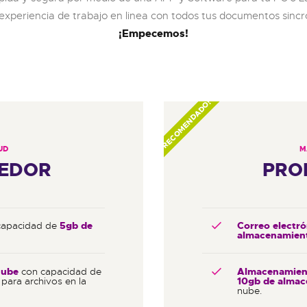
 experiencia de trabajo en linea con todos tus documentos sinc
¡Empecemos!
RECOMENDADO!
UD
M
EDOR
PRO
capacidad de
5gb de
Correo electró
almacenamien
Nube
con capacidad de
Almacenamient
para archivos en la
10gb de alma
nube.